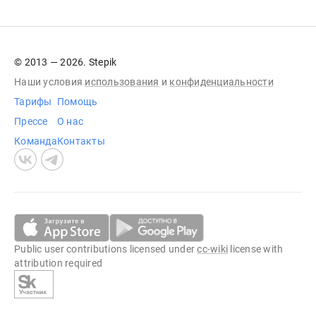
© 2013 — 2026. Stepik
Наши условия
использования
и
конфиденциальности
Тарифы
Помощь
Прессе
О нас
Команда
Контакты
Public user contributions licensed under
cc-wiki
license with
attribution required