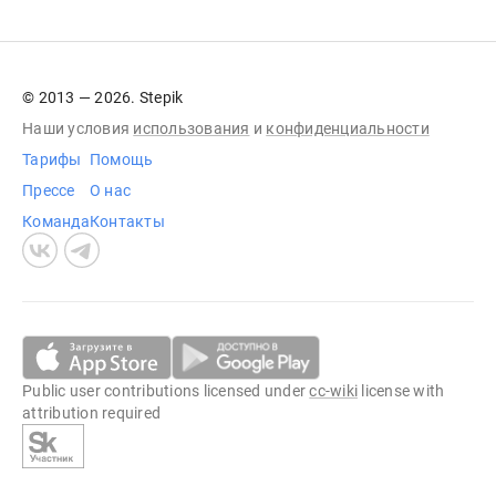
© 2013 — 2026. Stepik
Наши условия
использования
и
конфиденциальности
Тарифы
Помощь
Прессе
О нас
Команда
Контакты
Public user contributions licensed under
cc-wiki
license with
attribution required