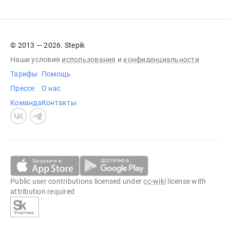
© 2013 — 2026. Stepik
Наши условия
использования
и
конфиденциальности
Тарифы
Помощь
Прессе
О нас
Команда
Контакты
Public user contributions licensed under
cc-wiki
license with
attribution required