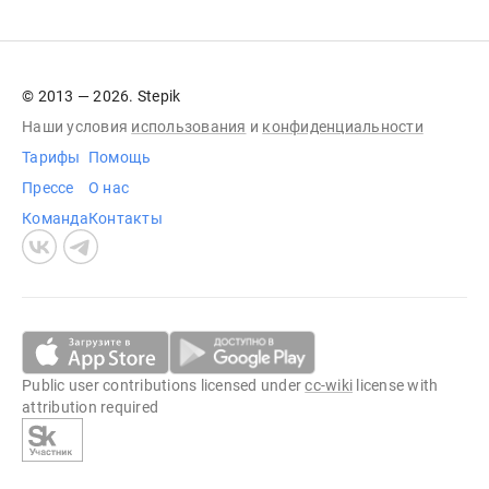
© 2013 — 2026. Stepik
Наши условия
использования
и
конфиденциальности
Тарифы
Помощь
Прессе
О нас
Команда
Контакты
Public user contributions licensed under
cc-wiki
license with
attribution required