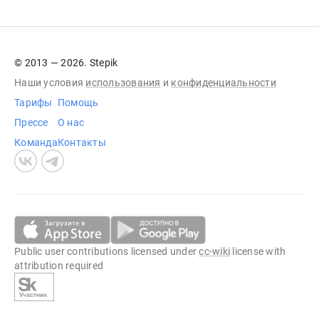
© 2013 — 2026. Stepik
Наши условия
использования
и
конфиденциальности
Тарифы
Помощь
Прессе
О нас
Команда
Контакты
Public user contributions licensed under
cc-wiki
license with
attribution required