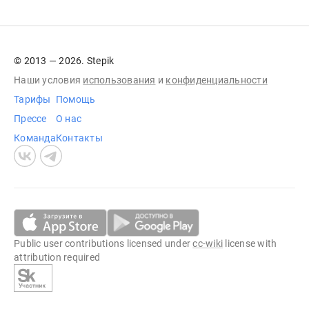
© 2013 — 2026. Stepik
Наши условия
использования
и
конфиденциальности
Тарифы
Помощь
Прессе
О нас
Команда
Контакты
Public user contributions licensed under
cc-wiki
license with
attribution required