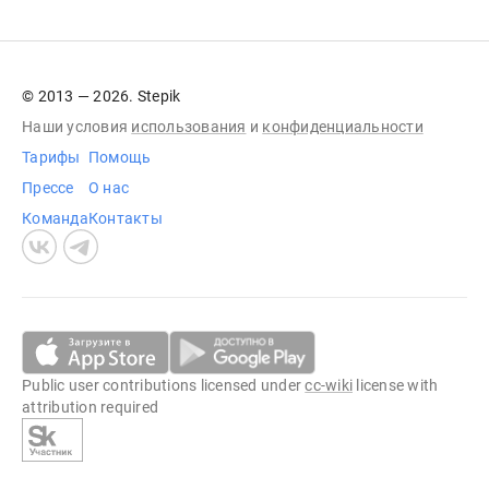
© 2013 — 2026. Stepik
Наши условия
использования
и
конфиденциальности
Тарифы
Помощь
Прессе
О нас
Команда
Контакты
Public user contributions licensed under
cc-wiki
license with
attribution required