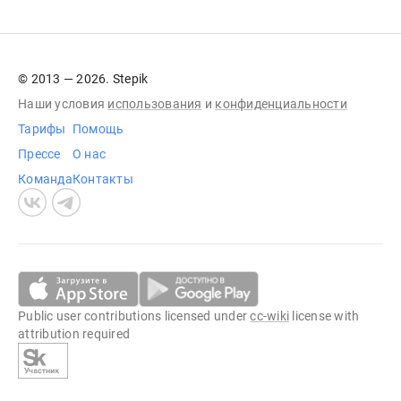
© 2013 — 2026. Stepik
Наши условия
использования
и
конфиденциальности
Тарифы
Помощь
Прессе
О нас
Команда
Контакты
Public user contributions licensed under
cc-wiki
license with
attribution required