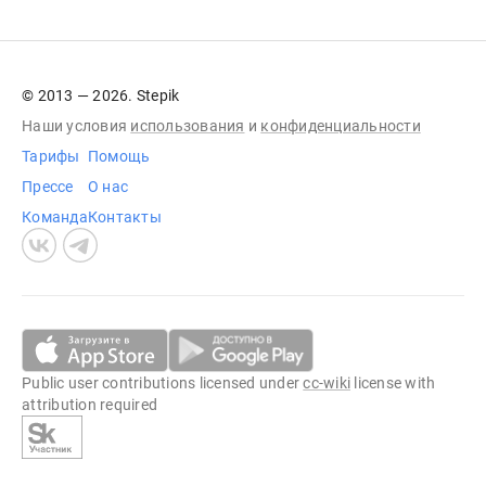
© 2013 — 2026. Stepik
Наши условия
использования
и
конфиденциальности
Тарифы
Помощь
Прессе
О нас
Команда
Контакты
Public user contributions licensed under
cc-wiki
license with
attribution required