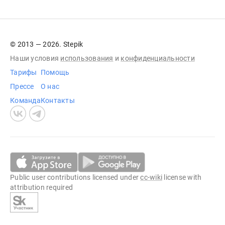
© 2013 — 2026. Stepik
Наши условия
использования
и
конфиденциальности
Тарифы
Помощь
Прессе
О нас
Команда
Контакты
Public user contributions licensed under
cc-wiki
license with
attribution required