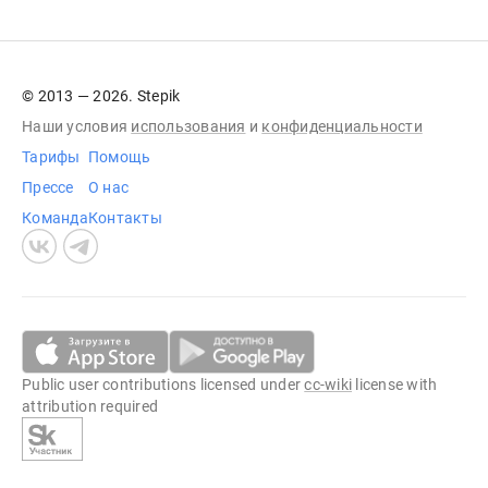
© 2013 — 2026. Stepik
Наши условия
использования
и
конфиденциальности
Тарифы
Помощь
Прессе
О нас
Команда
Контакты
Public user contributions licensed under
cc-wiki
license with
attribution required