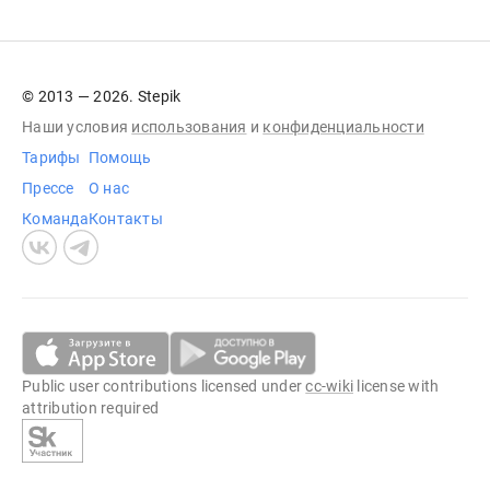
© 2013 — 2026. Stepik
Наши условия
использования
и
конфиденциальности
Тарифы
Помощь
Прессе
О нас
Команда
Контакты
Public user contributions licensed under
cc-wiki
license with
attribution required