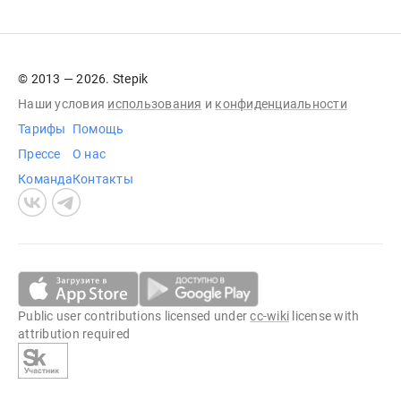
© 2013 — 2026. Stepik
Наши условия
использования
и
конфиденциальности
Тарифы
Помощь
Прессе
О нас
Команда
Контакты
Public user contributions licensed under
cc-wiki
license with
attribution required