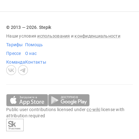
© 2013 — 2026. Stepik
Наши условия
использования
и
конфиденциальности
Тарифы
Помощь
Прессе
О нас
Команда
Контакты
Public user contributions licensed under
cc-wiki
license with
attribution required