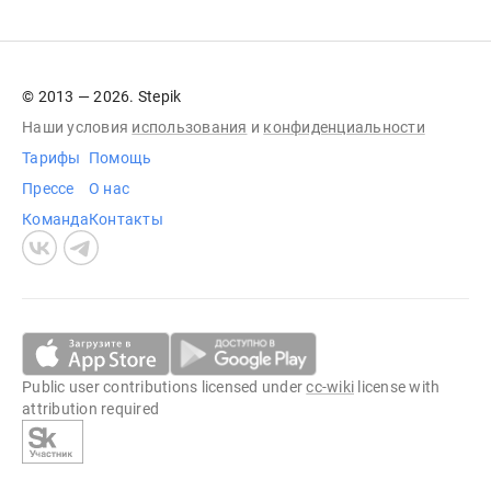
© 2013 — 2026. Stepik
Наши условия
использования
и
конфиденциальности
Тарифы
Помощь
Прессе
О нас
Команда
Контакты
Public user contributions licensed under
cc-wiki
license with
attribution required