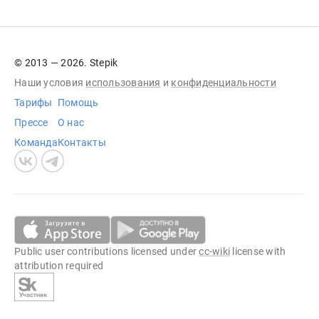
© 2013 — 2026. Stepik
Наши условия
использования
и
конфиденциальности
Тарифы
Помощь
Прессе
О нас
Команда
Контакты
Public user contributions licensed under
cc-wiki
license with
attribution required