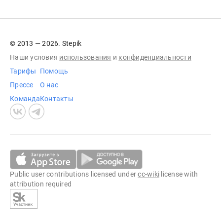
© 2013 — 2026. Stepik
Наши условия
использования
и
конфиденциальности
Тарифы
Помощь
Прессе
О нас
Команда
Контакты
Public user contributions licensed under
cc-wiki
license with
attribution required