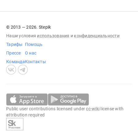
© 2013 — 2026. Stepik
Наши условия
использования
и
конфиденциальности
Тарифы
Помощь
Прессе
О нас
Команда
Контакты
Public user contributions licensed under
cc-wiki
license with
attribution required