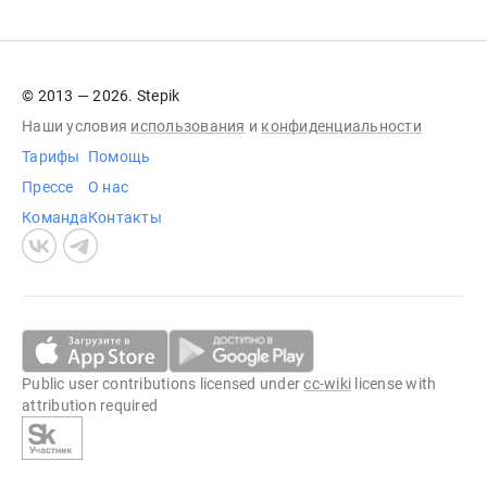
© 2013 — 2026. Stepik
Наши условия
использования
и
конфиденциальности
Тарифы
Помощь
Прессе
О нас
Команда
Контакты
Public user contributions licensed under
cc-wiki
license with
attribution required