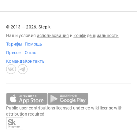
© 2013 — 2026. Stepik
Наши условия
использования
и
конфиденциальности
Тарифы
Помощь
Прессе
О нас
Команда
Контакты
Public user contributions licensed under
cc-wiki
license with
attribution required