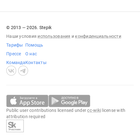
© 2013 — 2026. Stepik
Наши условия
использования
и
конфиденциальности
Тарифы
Помощь
Прессе
О нас
Команда
Контакты
Public user contributions licensed under
cc-wiki
license with
attribution required