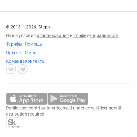
© 2013 — 2026. Stepik
Наши условия
использования
и
конфиденциальности
Тарифы
Помощь
Прессе
О нас
Команда
Контакты
Public user contributions licensed under
cc-wiki
license with
attribution required