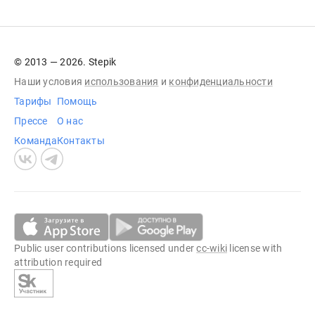
© 2013 — 2026. Stepik
Наши условия
использования
и
конфиденциальности
Тарифы
Помощь
Прессе
О нас
Команда
Контакты
Public user contributions licensed under
cc-wiki
license with
attribution required