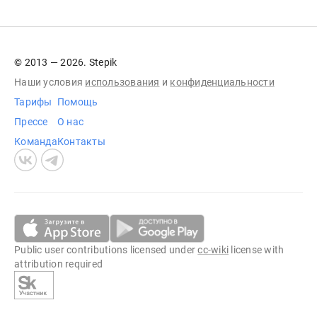
© 2013 — 2026. Stepik
Наши условия
использования
и
конфиденциальности
Тарифы
Помощь
Прессе
О нас
Команда
Контакты
Public user contributions licensed under
cc-wiki
license with
attribution required