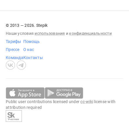
© 2013 — 2026. Stepik
Наши условия
использования
и
конфиденциальности
Тарифы
Помощь
Прессе
О нас
Команда
Контакты
Public user contributions licensed under
cc-wiki
license with
attribution required