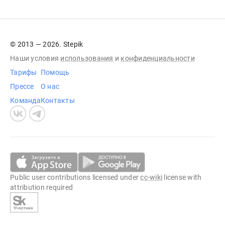
© 2013 — 2026. Stepik
Наши условия
использования
и
конфиденциальности
Тарифы
Помощь
Прессе
О нас
Команда
Контакты
Public user contributions licensed under
cc-wiki
license with
attribution required