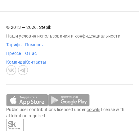
© 2013 — 2026. Stepik
Наши условия
использования
и
конфиденциальности
Тарифы
Помощь
Прессе
О нас
Команда
Контакты
Public user contributions licensed under
cc-wiki
license with
attribution required