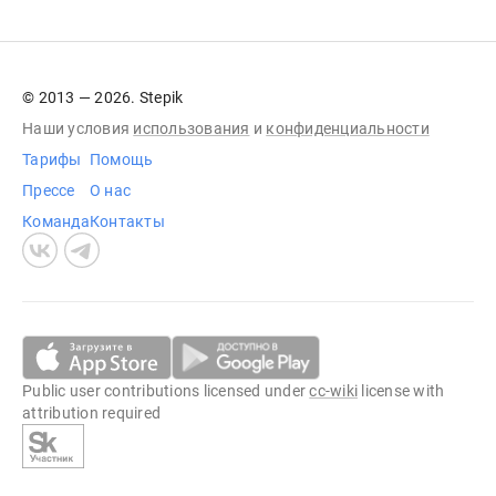
© 2013 — 2026. Stepik
Наши условия
использования
и
конфиденциальности
Тарифы
Помощь
Прессе
О нас
Команда
Контакты
Public user contributions licensed under
cc-wiki
license with
attribution required