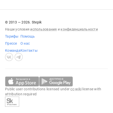
© 2013 — 2026. Stepik
Наши условия
использования
и
конфиденциальности
Тарифы
Помощь
Прессе
О нас
Команда
Контакты
Public user contributions licensed under
cc-wiki
license with
attribution required