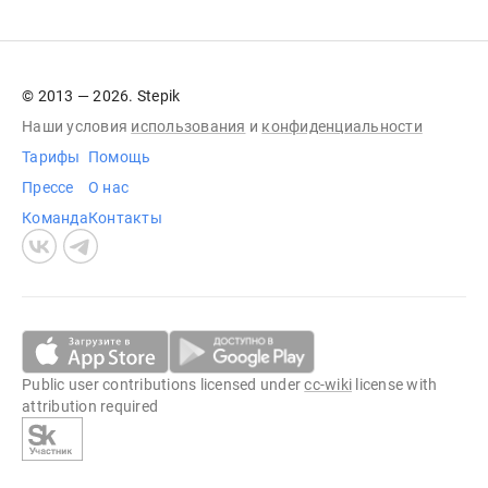
© 2013 — 2026. Stepik
Наши условия
использования
и
конфиденциальности
Тарифы
Помощь
Прессе
О нас
Команда
Контакты
Public user contributions licensed under
cc-wiki
license with
attribution required