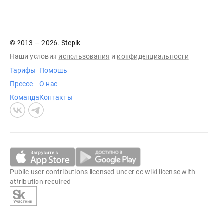
© 2013 — 2026. Stepik
Наши условия
использования
и
конфиденциальности
Тарифы
Помощь
Прессе
О нас
Команда
Контакты
Public user contributions licensed under
cc-wiki
license with
attribution required