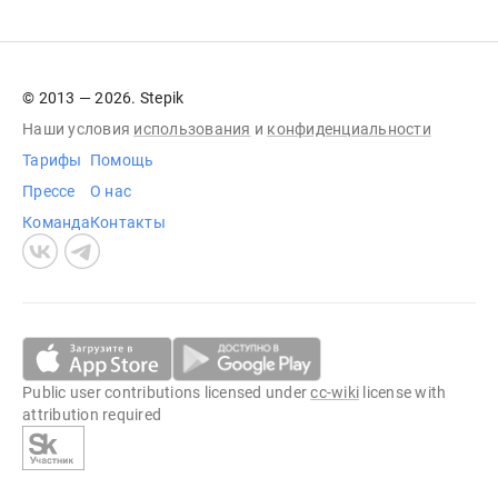
© 2013 — 2026. Stepik
Наши условия
использования
и
конфиденциальности
Тарифы
Помощь
Прессе
О нас
Команда
Контакты
Public user contributions licensed under
cc-wiki
license with
attribution required