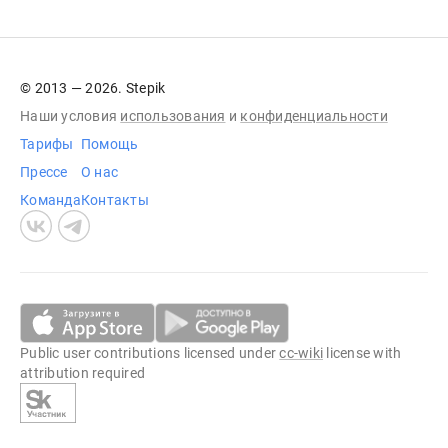
© 2013 — 2026. Stepik
Наши условия
использования
и
конфиденциальности
Тарифы
Помощь
Прессе
О нас
Команда
Контакты
Public user contributions licensed under
cc-wiki
license with
attribution required