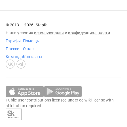
© 2013 — 2026. Stepik
Наши условия
использования
и
конфиденциальности
Тарифы
Помощь
Прессе
О нас
Команда
Контакты
Public user contributions licensed under
cc-wiki
license with
attribution required