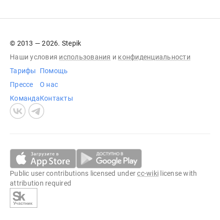
© 2013 — 2026. Stepik
Наши условия
использования
и
конфиденциальности
Тарифы
Помощь
Прессе
О нас
Команда
Контакты
Public user contributions licensed under
cc-wiki
license with
attribution required