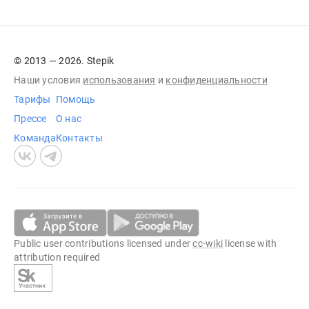
© 2013 — 2026. Stepik
Наши условия
использования
и
конфиденциальности
Тарифы
Помощь
Прессе
О нас
Команда
Контакты
Public user contributions licensed under
cc-wiki
license with
attribution required