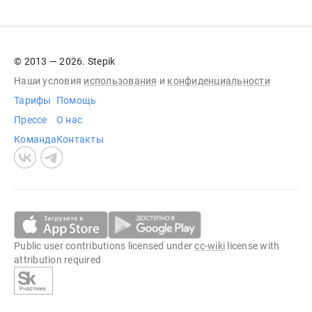
© 2013 — 2026. Stepik
Наши условия
использования
и
конфиденциальности
Тарифы
Помощь
Прессе
О нас
Команда
Контакты
Public user contributions licensed under
cc-wiki
license with
attribution required