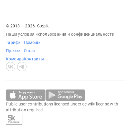
© 2013 — 2026. Stepik
Наши условия
использования
и
конфиденциальности
Тарифы
Помощь
Прессе
О нас
Команда
Контакты
Public user contributions licensed under
cc-wiki
license with
attribution required