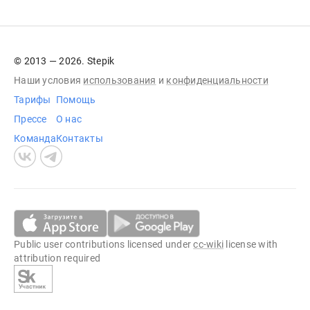
© 2013 — 2026. Stepik
Наши условия
использования
и
конфиденциальности
Тарифы
Помощь
Прессе
О нас
Команда
Контакты
Public user contributions licensed under
cc-wiki
license with
attribution required