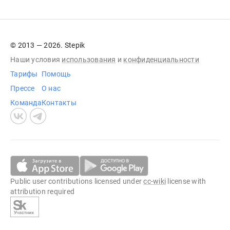
© 2013 — 2026. Stepik
Наши условия
использования
и
конфиденциальности
Тарифы
Помощь
Прессе
О нас
Команда
Контакты
Public user contributions licensed under
cc-wiki
license with
attribution required