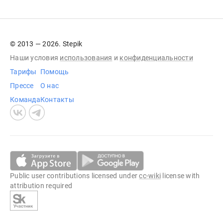
© 2013 — 2026. Stepik
Наши условия
использования
и
конфиденциальности
Тарифы
Помощь
Прессе
О нас
Команда
Контакты
Public user contributions licensed under
cc-wiki
license with
attribution required