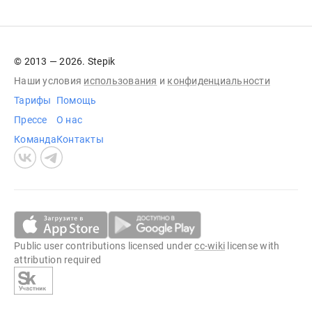
© 2013 — 2026. Stepik
Наши условия
использования
и
конфиденциальности
Тарифы
Помощь
Прессе
О нас
Команда
Контакты
Public user contributions licensed under
cc-wiki
license with
attribution required