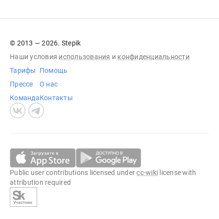
© 2013 — 2026. Stepik
Наши условия
использования
и
конфиденциальности
Тарифы
Помощь
Прессе
О нас
Команда
Контакты
Public user contributions licensed under
cc-wiki
license with
attribution required