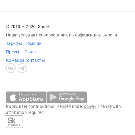
© 2013 — 2026. Stepik
Наши условия
использования
и
конфиденциальности
Тарифы
Помощь
Прессе
О нас
Команда
Контакты
Public user contributions licensed under
cc-wiki
license with
attribution required