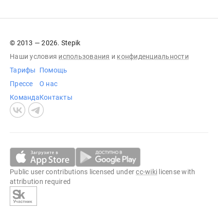
© 2013 — 2026. Stepik
Наши условия
использования
и
конфиденциальности
Тарифы
Помощь
Прессе
О нас
Команда
Контакты
Public user contributions licensed under
cc-wiki
license with
attribution required