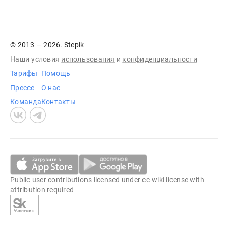
© 2013 — 2026. Stepik
Наши условия
использования
и
конфиденциальности
Тарифы
Помощь
Прессе
О нас
Команда
Контакты
Public user contributions licensed under
cc-wiki
license with
attribution required