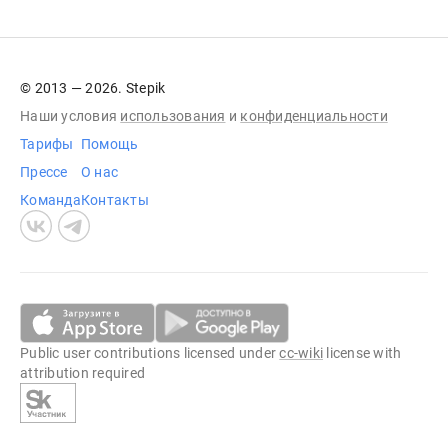
© 2013 — 2026. Stepik
Наши условия
использования
и
конфиденциальности
Тарифы
Помощь
Прессе
О нас
Команда
Контакты
Public user contributions licensed under
cc-wiki
license with
attribution required