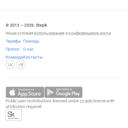
© 2013 — 2026. Stepik
Наши условия
использования
и
конфиденциальности
Тарифы
Помощь
Прессе
О нас
Команда
Контакты
Public user contributions licensed under
cc-wiki
license with
attribution required