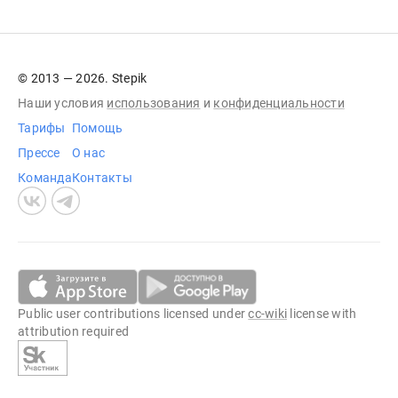
© 2013 — 2026. Stepik
Наши условия
использования
и
конфиденциальности
Тарифы
Помощь
Прессе
О нас
Команда
Контакты
Public user contributions licensed under
cc-wiki
license with
attribution required