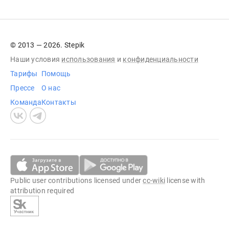
© 2013 — 2026. Stepik
Наши условия
использования
и
конфиденциальности
Тарифы
Помощь
Прессе
О нас
Команда
Контакты
Public user contributions licensed under
cc-wiki
license with
attribution required